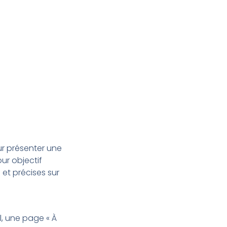
our présenter une
our objectif
s et précises sur
, une page « À