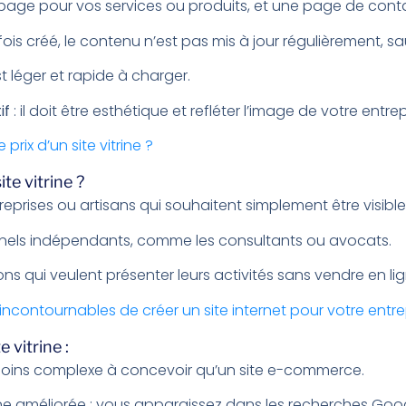
page pour vos services ou produits, et une page de cont
fois créé, le contenu n’est pas mis à jour régulièrement, sa
est léger et rapide à charger.
if
: il doit être esthétique et refléter l’image de votre entrep
e prix d’un site vitrine ?
ite vitrine ?
reprises ou artisans qui souhaitent simplement être visible
nnels indépendants, comme les consultants ou avocats.
ons qui veulent présenter leurs activités sans vendre en lig
 incontournables de créer un site internet pour votre entre
 vitrine :
 moins complexe à concevoir qu’un site e-commerce.
ligne améliorée : vous apparaissez dans les recherches Goo