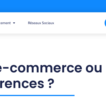
cement
Réseaux Sociaux
, e-commerce ou 
érences ?