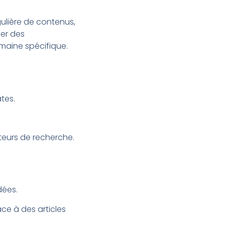
gulière de contenus,
ger des
maine spécifique.
tes.
teurs de recherche.
dées.
ce à des articles