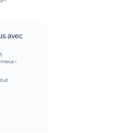
us avec
t,
mieux !
tuit