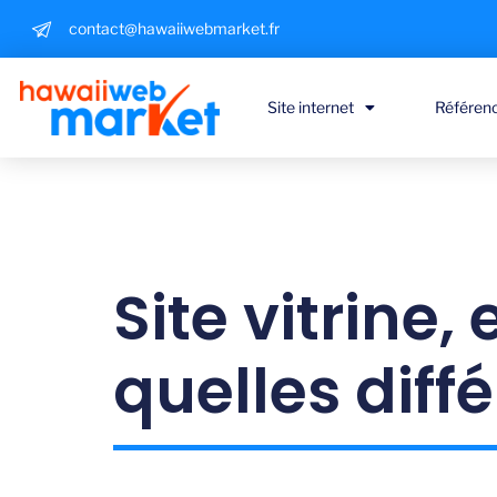
contact@hawaiiwebmarket.fr
Site internet
Référen
Site vitrine
quelles diff