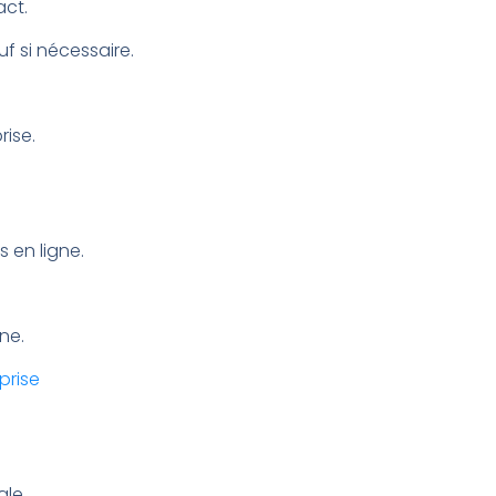
act.
uf si nécessaire.
rise.
s en ligne.
ne.
prise
gle.