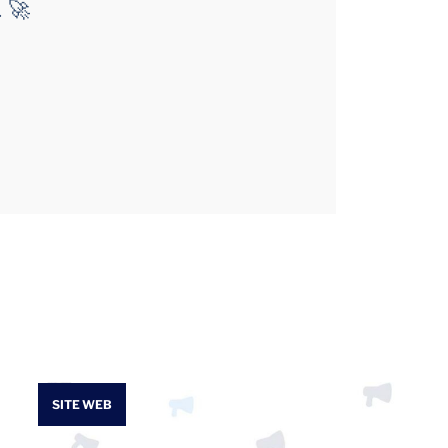
 🚀
SITE WEB