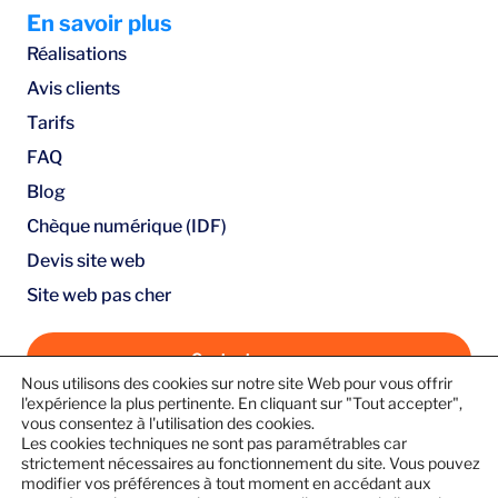
En savoir plus
Réalisations
Avis clients
Tarifs
FAQ
Blog
Chèque numérique (IDF)
Devis site web
Site web pas cher
Contactez-nous
Nous utilisons des cookies sur notre site Web pour vous offrir
Guide pratique : Créez votre site web en 10 étapes
l'expérience la plus pertinente. En cliquant sur "Tout accepter",
vous consentez à l'utilisation des cookies.
simples (e-book gratuit)
Les cookies techniques ne sont pas paramétrables car
Suivez-nous
Créez votre site web à partir de
49€ HT
strictement nécessaires au fonctionnement du site. Vous pouvez
modifier vos préférences à tout moment en accédant aux
par mois