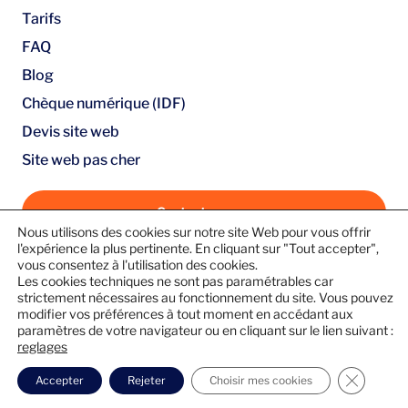
Tarifs
FAQ
Blog
Chèque numérique (IDF)
Devis site web
Site web pas cher
Contactez-nous
Nous utilisons des cookies sur notre site Web pour vous offrir
Guide pratique : Créez votre site web en 10 étapes
l'expérience la plus pertinente. En cliquant sur "Tout accepter",
vous consentez à l'utilisation des cookies.
simples (e-book gratuit)
Les cookies techniques ne sont pas paramétrables car
Suivez-nous
Créez votre site web à partir de
49€ HT
strictement nécessaires au fonctionnement du site. Vous pouvez
modifier vos préférences à tout moment en accédant aux
par mois
paramètres de votre navigateur ou en cliquant sur le lien suivant :
reglages
Découvrez nos offres
Fermer l
Accepter
Rejeter
Choisir mes cookies
© 2026 |
Mentions légales
|
Politique de