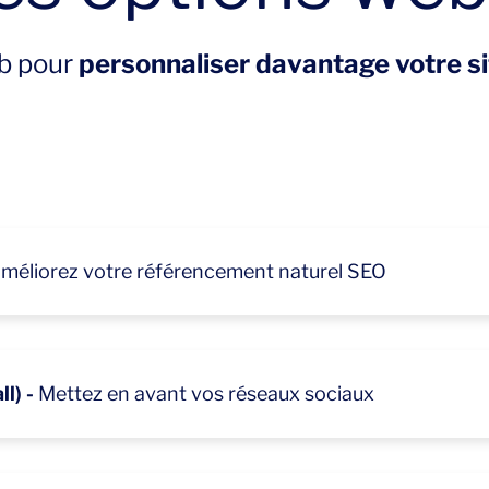
b pour
personnaliser davantage votre s
améliorez votre référencement naturel SEO
 ligne
ernet, il doit avant tout être visible sur le web pour atteindre des visit
l) -
Mettez en avant vos réseaux sociaux
articles de blog facilement personnalisables.
?