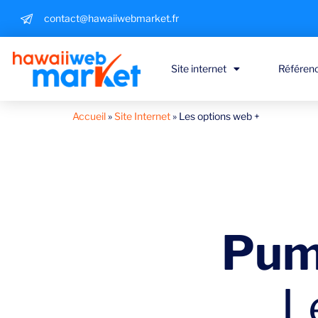
contact@hawaiiwebmarket.fr
Site internet
Référen
Accueil
»
Site Internet
»
Les options web +
Pum
L