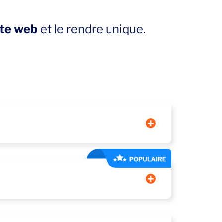
ite web
et le rendre unique.
eurs et augmenter votre taux de conversion. Chez