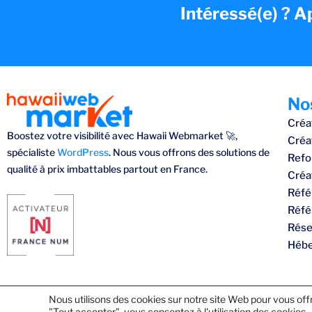
Votre Compte à rebours à partir de 50€HT
Intéressé(e) ? A
Contactez-nous pour ajouter cette option
Contactez-nous pour ajouter cette option
No
Créa
Boostez votre visibilité avec Hawaii Webmarket 🚀,
Créa
spécialiste
WordPress
. Nous vous offrons des solutions de
Refo
qualité à prix imbattables partout en France.
Créa
Réfé
Réfé
Rése
Hébe
Nous utilisons des cookies sur notre site Web pour vous offri
"Tout accepter", vous consentez à l'utilisation des cookies.