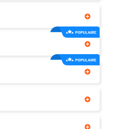
es utilisateurs en ligne.
on. Chaque formulaire est paramétrable
nts d'intérêt en un seul clic.
ues.
avantage.
s en lien avec votre
fiche Google My Business
.