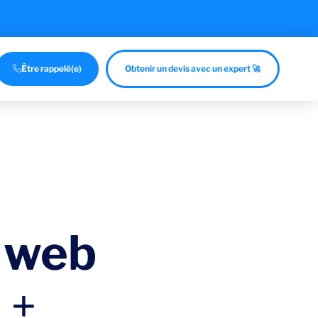
Être rappelé(e)
Obtenir un devis avec un expert 🚀
 web
 +