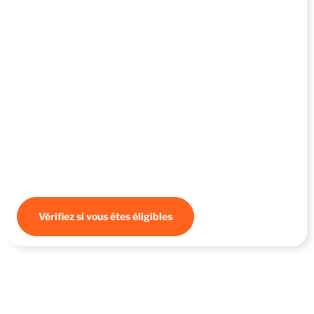
Aides financières
Au-delà du Plan de relance, l’Auvergne-Rhone-Alpes et
d’autres collectivités territoriales de la région soutiennent
l’activité économique des TPE PME, artisans, commerçants et
professions libérales, en vous proposant des aides financières
à la transformation numérique.
Vérifiez si vous êtes éligibles