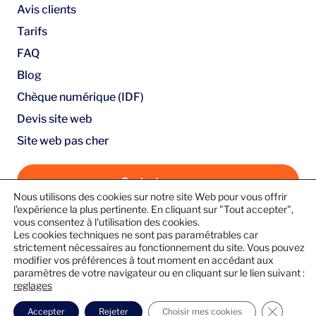
Avis clients
Tarifs
FAQ
Blog
Chèque numérique (IDF)
Devis site web
Site web pas cher
Contactez-nous
Nous utilisons des cookies sur notre site Web pour vous offrir
Guide pratique : Créez votre site web en 10 étapes
l'expérience la plus pertinente. En cliquant sur "Tout accepter",
vous consentez à l'utilisation des cookies.
simples (e-book gratuit)
Les cookies techniques ne sont pas paramétrables car
Suivez-nous
strictement nécessaires au fonctionnement du site. Vous pouvez
modifier vos préférences à tout moment en accédant aux
paramètres de votre navigateur ou en cliquant sur le lien suivant :
reglages
Fermer l
Accepter
Rejeter
Choisir mes cookies