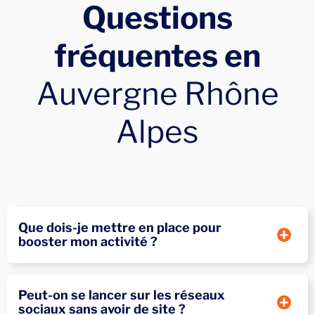
Questions
fréquentes en
Auvergne Rhône
Alpes
Que dois-je mettre en place pour
booster mon activité ?
Site web pas cher en Auvergne : un
Peut-on se lancer sur les réseaux
outil indispensable pour votre activité
sociaux sans avoir de site ?