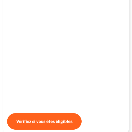
La CCI Provence-Alpes-Côte d’Azur
propose des aides pour la création de site
internet en fonction de
7 CCI
De nombreux dispositifs, privés et publics, existent pour
soutenir les entreprises à chaque étape et selon chaque enjeu :
démarrage, développement, investissement, innovation,
implantation… Nous vous invitons à vous rapprocher du réseau
CCI Provence-Alpes-Côte d’Azur.
Vérifiez si vous êtes éligibles