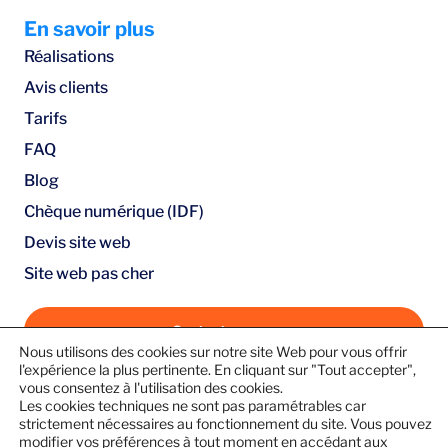
En savoir plus
Réalisations
Avis clients
Tarifs
FAQ
Blog
Chèque numérique (IDF)
Devis site web
Site web pas cher
Contactez-nous
Nous utilisons des cookies sur notre site Web pour vous offrir
Guide pratique : Créez votre site web en 10 étapes
l'expérience la plus pertinente. En cliquant sur "Tout accepter",
vous consentez à l'utilisation des cookies.
simples (e-book gratuit)
Les cookies techniques ne sont pas paramétrables car
Suivez-nous
strictement nécessaires au fonctionnement du site. Vous pouvez
modifier vos préférences à tout moment en accédant aux