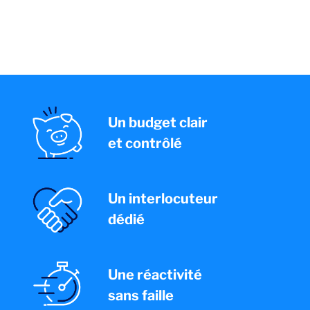
Un budget clair
et contrôlé
Un interlocuteur
dédié
Une réactivité
sans faille