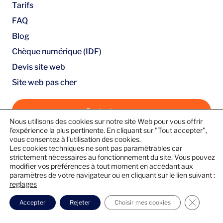
Tarifs
FAQ
Blog
Chèque numérique (IDF)
Devis site web
Site web pas cher
Contactez-nous
Nous utilisons des cookies sur notre site Web pour vous offrir
Guide pratique : Créez votre site web en 10 étapes
l'expérience la plus pertinente. En cliquant sur "Tout accepter",
vous consentez à l'utilisation des cookies.
simples (e-book gratuit)
Les cookies techniques ne sont pas paramétrables car
Suivez-nous
strictement nécessaires au fonctionnement du site. Vous pouvez
modifier vos préférences à tout moment en accédant aux
paramètres de votre navigateur ou en cliquant sur le lien suivant :
reglages
Fermer l
Accepter
Rejeter
Choisir mes cookies
© 2026 |
Mentions légales
|
Politique de