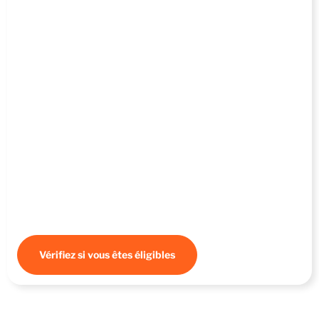
Bénéficiez d’une aide pour la création
d'un site internet en région Centre Val de
Loire jusqu’à
6 000€HT
CAP Économie de Proximité – Fonds partenarial subventionne
entre 800 et 20 000 €, dans la limite de 30 % des dépenses
éligibles, les TPE et PME artisanales et commerciales de
proximité ainsi qu’aux structures de l’Économie Sociale et
Solidaire.
Vérifiez si vous êtes éligibles